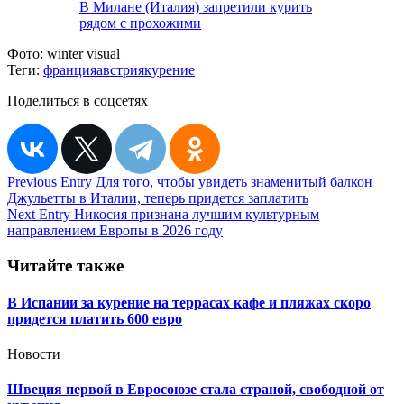
В Милане (Италия) запретили курить
рядом с прохожими
Фото:
winter visual
Теги:
франция
австрия
курение
Поделиться в соцсетях
Навигация
Previous Entry
Для того, чтобы увидеть знаменитый балкон
Джульетты в Италии, теперь придется заплатить
по
Next Entry
Никосия признана лучшим культурным
записям
направлением Европы в 2026 году
Читайте также
В Испании за курение на террасах кафе и пляжах скоро
придется платить 600 евро
Новости
Швеция первой в Евросоюзе стала страной, свободной от