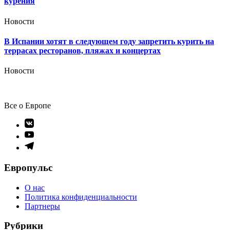
курения
Новости
В Испании хотят в следующем году запретить курить на
террасах ресторанов, пляжах и концертах
Новости
Все о Европе
Элемент
меню
Элемент
меню
Элемент
меню
Европульс
О нас
Политика конфиденциальности
Партнеры
Рубрики