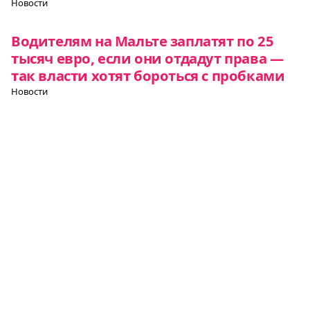
Новости
Водителям на Мальте заплатят по 25
тысяч евро, если они отдадут права —
так власти хотят бороться с пробками
Новости
На Мальте ищут человека, который
будет зарабатывать на жизнь
стрельбой из исторической пушки
Новости
Все о Европе
Элемент
Элемент
Элемент