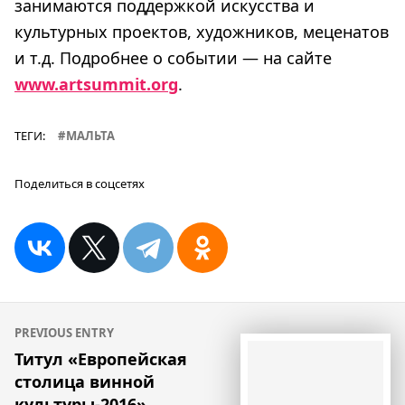
занимаются поддержкой искусства и
культурных проектов, художников, меценатов
и т.д. Подробнее о событии — на сайте
www.artsummit.org
.
ТЕГИ:
МАЛЬТА
Поделиться в соцсетях
Навигация
PREVIOUS ENTRY
по
Титул «Европейская
столица винной
записям
культуры-2016»