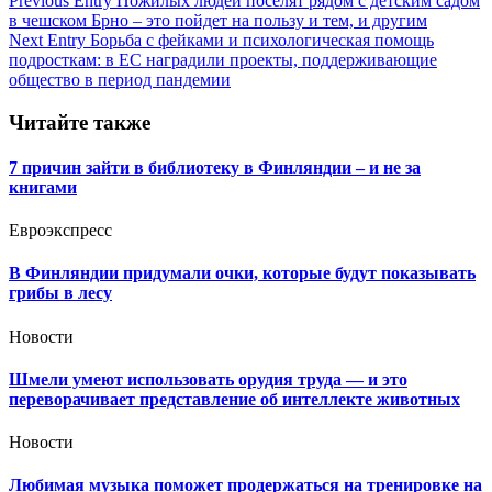
Навигация
Previous Entry
Пожилых людей поселят рядом с детским садом
в чешском Брно – это пойдет на пользу и тем, и другим
по
Next Entry
Борьба с фейками и психологическая помощь
записям
подросткам: в ЕС наградили проекты, поддерживающие
общество в период пандемии
Читайте также
7 причин зайти в библиотеку в Финляндии – и не за
книгами
Евроэкспресс
В Финляндии придумали очки, которые будут показывать
грибы в лесу
Новости
Шмели умеют использовать орудия труда — и это
переворачивает представление об интеллекте животных
Новости
Любимая музыка поможет продержаться на тренировке на