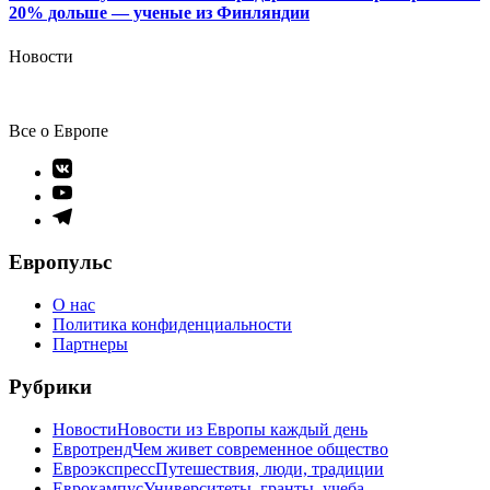
20% дольше — ученые из Финляндии
Новости
Все о Европе
Элемент
меню
Элемент
меню
Элемент
меню
Европульс
О нас
Политика конфиденциальности
Партнеры
Рубрики
Новости
Новости из Европы каждый день
Евротренд
Чем живет современное общество
Евроэкспресс
Путешествия, люди, традиции
Еврокампус
Университеты, гранты, учеба