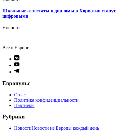
Школьные аттестаты и дипломы в Хорватии станут
цифровыми
Новости
Все о Европе
Элемент
меню
Элемент
меню
Элемент
меню
Европульс
О нас
Политика конфиденциальности
Партнеры
Рубрики
Новости
Новости из Европы каждый день