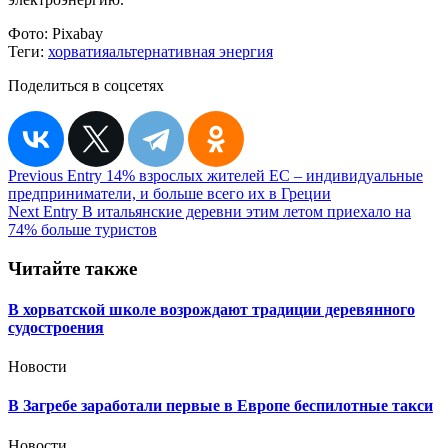
Фото:
Pixabay
Теги:
хорватия
альтернативная энергия
Поделиться в соцсетях
Навигация
Previous Entry
14% взрослых жителей ЕС – индивидуальные
предприниматели, и больше всего их в Греции
по
Next Entry
В итальянские деревни этим летом приехало на
записям
74% больше туристов
Читайте также
В хорватской школе возрождают традиции деревянного
судостроения
Новости
В Загребе заработали первые в Европе беспилотные такси
Новости