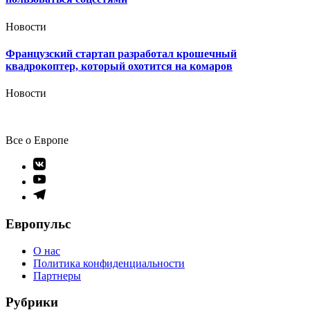
Новости
Французский стартап разработал крошечный
квадрокоптер, который охотится на комаров
Новости
Все о Европе
Элемент
меню
Элемент
меню
Элемент
меню
Европульс
О нас
Политика конфиденциальности
Партнеры
Рубрики