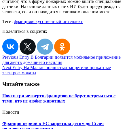
считают, что в форму пожарных можно вшить специальные
датчики. На основе данных с них ИИ будет предупреждать
человека, если он находится в слишком опасном месте.
Теги:
франция
искусственный интеллект
Поделиться в соцсетях
Навигация
Previous Entry
В Болгарии появится мобильное приложение
для жертв домашнего насилия
по
Next Entry
На Мальте полностью запретили прокатные
записям
электросамокаты
Читайте также
Почти три четверти французов не будут встречаться с
теми, кто не любит животных
Новости
Франция первой в ЕС запретила детям до 15 лет
пользоваться соцсетями