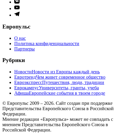
Элемент
меню
Элемент
меню
Элемент
меню
Европульс
О нас
Политика конфиденциальности
Партнеры
Рубрики
Новости
Новости из Европы каждый день
Евротренд
Чем живет современное общество
Евроэкспресс
Путешествия, люди, традиции
Еврокампус
Университеты, гранты, учеба
Афиша
Европейские события в твоем городе
© Европульс 2009 – 2026. Сайт создан при поддержке
Представительства Европейского Союза в Российской
Федерации.
Мнение редакции «Европульса» может не совпадать с
мнением Представительства Европейского Союза в
Российской Федерации.