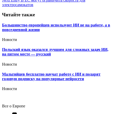
Next Entry
В ЕС могут ограничить скорость для
по
электросамокатов
записям
Читайте также
Большинство европейцев используют ИИ не на работе, а в
повседневной жизни
Новости
Польский язык оказался лучшим для сложных задач ИИ,
на пятом месте — русский
Новости
Мальтийцев бесплатно научат работе с ИИ и подарят
годовую подписку на популярные нейросети
Новости
Все о Европе