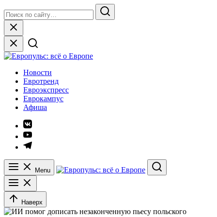
Skip
Search
to
for:
Search
content
Close
Европульс: всё о Европе
Новости
Евротренд
Евроэкспресс
Еврокампус
Афиша
Элемент
меню
Элемент
меню
Элемент
меню
Menu
Search
Наверх