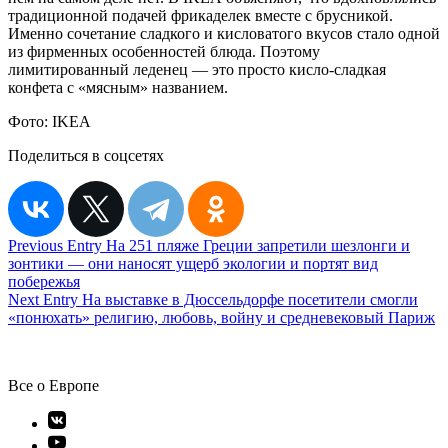
традиционной подачей фрикаделек вместе с брусникой.
Именно сочетание сладкого и кисловатого вкусов стало одной
из фирменных особенностей блюда. Поэтому
лимитированный леденец — это просто кисло-сладкая
конфета с «мясным» названием.
Фото:
IKEA
Поделиться в соцсетях
Навигация
Previous Entry
На 251 пляже Греции запретили шезлонги и
зонтики — они наносят ущерб экологии и портят вид
по
побережья
записям
Next Entry
На выставке в Дюссельдорфе посетители смогли
«понюхать» религию, любовь, войну и средневековый Париж
Все о Европе
Элемент
меню
Элемент