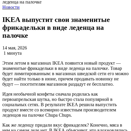
Новости
IKEA выпустит свои знаменитые
фрикадельки в виде леденца на
палочке
14 мая, 2026
1 минута
Этим летом в магазинах IKEA появится новый продукт —
знаменитые фрикадельки в виде леденца на палочке. Товар
будет лимитированным: в магазинах шведской сети его можно
будет найти только в июне, причем продавать новинку не
будут — посетителям магазинов раздадут ее бесплатно.
Идея необычной конфеты сначала родилась как
первоапрельская шутка, но быстро стала популярной в
социальных сетях. В результате IKEA решила выпустить
продукт вместе со всемирно известным производителем
леденцов на палочке Chupa Chups.
Как же леденцу придали вкус фрикаделек? Конечно, мяса в
нем на самом деле нет. В IKEA объясняют, что вдохновлялись