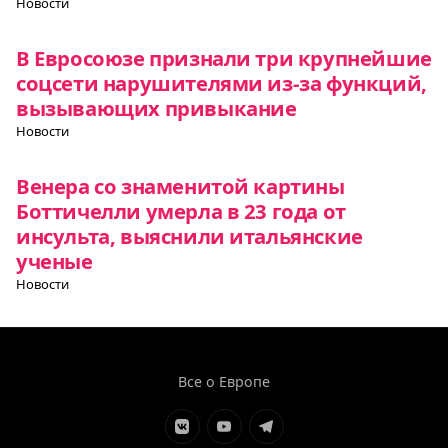
Новости
В Евросоюзе признали три крупнейшие
соцсети нарушителями из-за функций,
вызывающих привыкание
Новости
Венера со знаменитой картины
Боттичелли умерла в 23 года от
инсульта, выяснили итальянские
ученые
Новости
Все о Европе
Элемент
Элемент
Элемент