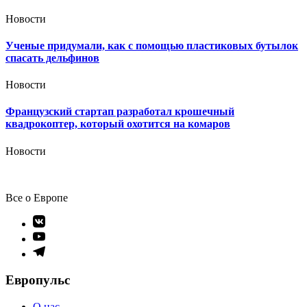
Новости
Ученые придумали, как с помощью пластиковых бутылок
спасать дельфинов
Новости
Французский стартап разработал крошечный
квадрокоптер, который охотится на комаров
Новости
Все о Европе
Элемент
меню
Элемент
меню
Элемент
меню
Европульс
О нас