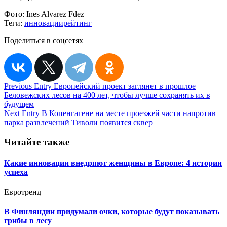
Фото:
Ines Alvarez Fdez
Теги:
инновации
рейтинг
Поделиться в соцсетях
Навигация
Previous Entry
Европейский проект заглянет в прошлое
Беловежских лесов на 400 лет, чтобы лучше сохранять их в
по
будущем
записям
Next Entry
В Копенгагене на месте проезжей части напротив
парка развлечений Тиволи появится сквер
Читайте также
Какие инновации внедряют женщины в Европе: 4 истории
успеха
Евротренд
В Финляндии придумали очки, которые будут показывать
грибы в лесу