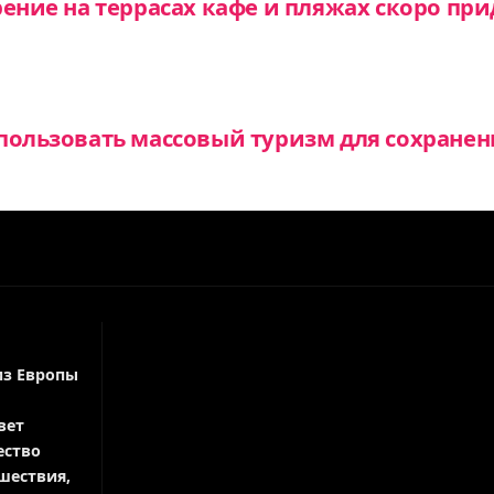
рение на террасах кафе и пляжах скоро при
пользовать массовый туризм для сохране
из Европы
вет
ество
шествия,