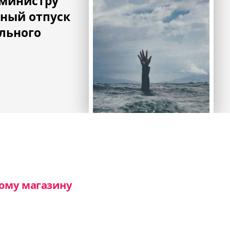
 министру
ный отпуск
льного
ому магазину