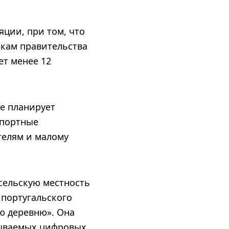
яции, при том, что
нкам правительства
ет менее 12
е планирует
спортные
телям и малому
 сельскую местность
 португальского
ую деревню». Она
зываемых цифровых