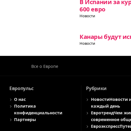
В Испании за ку
600 евро
Новости
Канары будут ис
Новости
Все о Европе
Европульс
Рубрики
О нас
Новости
Новости 
Политика
каждый день
конфиденциальности
Евротренд
Чем жи
Партнеры
современное общ
Евроэкспресс
Путе