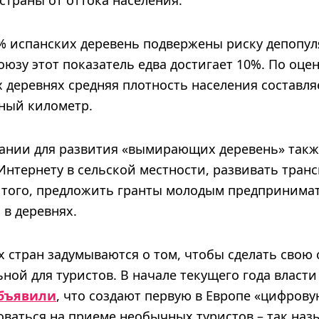
страны от оттока населения.
% испанских деревень подвержены риску депопул
оюзу этот показатель едва достигает 10%. По оце
 деревнях средняя плотность населения составля
тный километр.
ании для развития «вымирающих деревень» такж
Интернету в сельской местности, развивать тран
 того, предложить гранты молодым предпринима
 в деревнях.
 стран задумываются о том, чтобы сделать свою
ной для туристов. В начале текущего года власти
бъявили
, что создают первую в Европе «цифров
оваться на приеме необычных туристов – так на