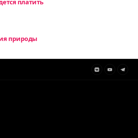
дется платить
ния природы
Элемент
Элемент
Элемент
меню
меню
меню