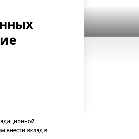
анных
щие
радиционной
м внести вклад в