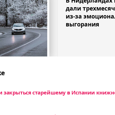
В Нидерландах
дали трехмесяч
из-за эмоциона
выгорания
же
ли закрыться старейшему в Испании книжн