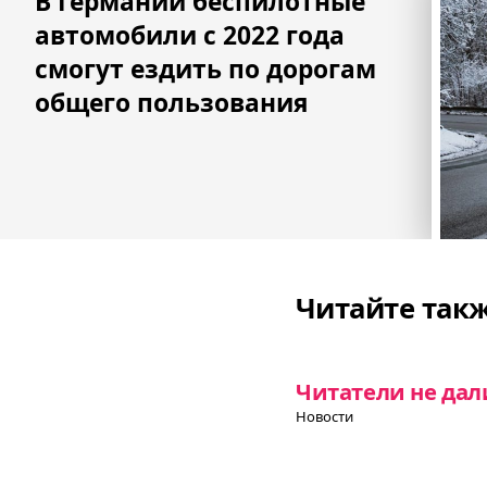
В Германии беспилотные
записям
автомобили с 2022 года
смогут ездить по дорогам
общего пользования
Читайте так
Читатели не да
Новости