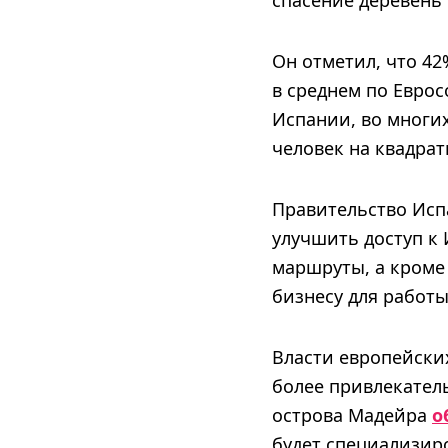
спасение деревень 
Он отметил, что 42
в среднем по Еврос
Испании, во многих
человек на квадра
Правительство Исп
улучшить доступ к 
маршруты, а кроме
бизнесу для работы
Власти европейских
более привлекатель
острова Мадейра
о
будет специализир