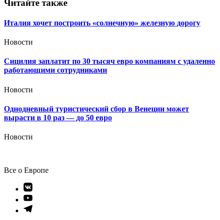
Читайте также
Италия хочет построить «солнечную» железную дорогу
Новости
Сицилия заплатит по 30 тысяч евро компаниям с удаленно
работающими сотрудниками
Новости
Однодневный туристический сбор в Венеции может
вырасти в 10 раз — до 50 евро
Новости
Все о Европе
Элемент
меню
Элемент
меню
Элемент
меню