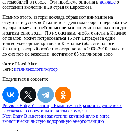
автомобилей в городе. Эта проблема описана в
докладе
о
состоянии экологии в 28 странах Евросоюза.
Помимо этого, авторы доклада обращают внимание на
отсутствие успехов Италии в раздельном сборе и переработке
мусора, отмечают небезопасное захоронение опасных отходов
и загрязнение воды. По их оценкам, чтобы очистить Италию
от свалок, может потребоваться 15 лет. Штрафы за один
только «мусорный кризис» в Кампанье (области на юге
Италии), который особенно остро встал в 2008-2010 годах, и
до сих пор не разрешен, достигают 85 миллионов евро.
Фото:
Lloyd Alter
Теги:
италия
экология
мусор
Поделиться в соцсетях
Навигация
Previous Entry
Участница Erasmus+ из Бразилии лучше всех
рассказала о своем опыте на языке эмодзи
по
Next Entry
В Австрии запустили крупнейшую в мире
записям
экологически чистую водородную энергостанцию