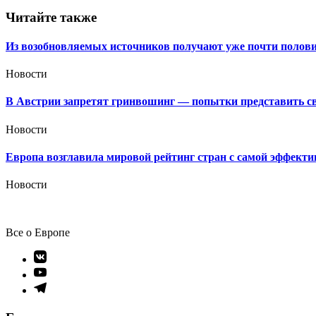
записям
Читайте также
Из возобновляемых источников получают уже почти полови
Новости
В Австрии запретят гринвошинг — попытки представить сво
Новости
Европа возглавила мировой рейтинг стран с самой эффекти
Новости
Все о Европе
Элемент
меню
Элемент
меню
Элемент
меню