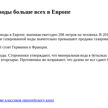
оды больше всех в Европе
оды в Европе, выпивая ежегодно 208 литров на человека. В 20
 не газированной воды значительно превышают продажи газирован
й стоят Германия и Франция.
ды. Сторонники утверждают, что минеральная вода в бутылках пол
к вторсырье. Противники же возражают, что далеко не все сдают 
ме классиков европейского кино