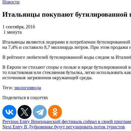
Новости
Итальянцы покупают бутилированной в
1 сентября, 2016
1 минута
Итальянцы являются лидерами в потреблении бутилированной в
на 7,4% и составило 8,7 миллиарда литров. При этом продажи
В рейтинге любителей бутилированной воды следом за Италие
В Европе не стихают споры о пользе и вреде бутилированной во
то пластиковая или стеклянная бутылка, легко использовать ка
источников загрязнения окружающей среды.
Теги:
экология
вода
Поделиться в соцсетях
Навигация
Previous Entry
Венецианский фестиваль собрал в своей програм
Next Entry
В Дубровнике будут регулировать поток туристов
по