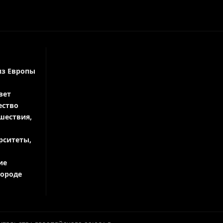
из Европы
вет
ество
шествия,
рситеты,
ие
городе