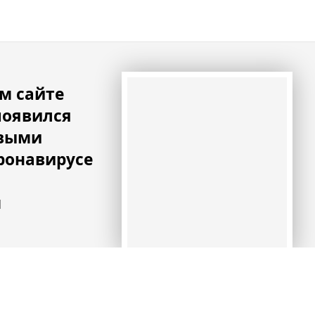
м сайте
появился
овыми
ронавирусе
м