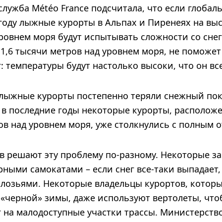
лужба Météo France подсчитала, что если глобал
 году лыжные курорты в Альпах и Пиренеях на выс
ровнем моря будут испытывать сложности со снег
1,6 тысячи метров над уровнем моря, не поможет
: температуры будут настолько высоки, что он все
лыжные курорты постепенно теряли снежный по
А в последние годы некоторые курорты, располож
ров над уровнем моря, уже столкнулись с полным о
в решают эту проблему по-разному. Некоторые з
рными самокатами – если снег все-таки выпадает,
лозьями. Некоторые владельцы курортов, которы
 «черной» зимы, даже используют вертолеты, что
г на малодоступные участки трассы. Министерст