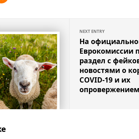
NEXT ENTRY
На официально
Еврокомиссии 
раздел с фейк
новостями о ко
COVID-19 и их
опровержение
же