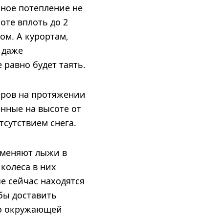
ьное потепление не
оте вплоть до 2
ом. А курортам,
 даже
 равно будет таять.
кров на протяжении
енные на высоте от
тсутствием снега.
аменяют лыжи в
 колеса в них
е сейчас находятся
бы доставить
во окружающей