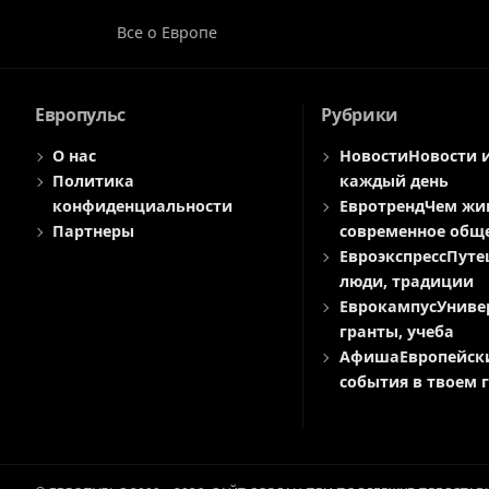
Все о Европе
Европульс
Рубрики
О нас
Новости
Новости 
Политика
каждый день
конфиденциальности
Евротренд
Чем жи
Партнеры
современное общ
Евроэкспресс
Путе
люди, традиции
Еврокампус
Униве
гранты, учеба
Афиша
Европейск
события в твоем 