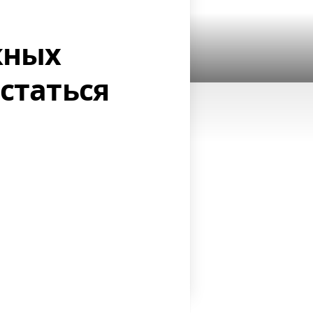
жных
статься