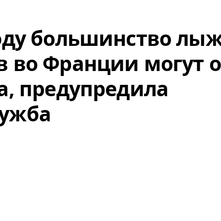
году большинство лы
в во Франции могут о
га, предупредила
лужба