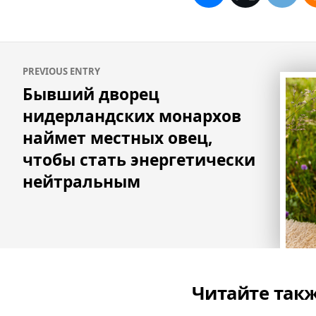
Навигация
PREVIOUS ENTRY
по
Бывший дворец
записям
нидерландских монархов
наймет местных овец,
чтобы стать энергетически
нейтральным
Читайте так