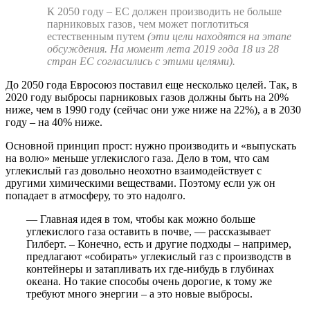
К 2050 году – ЕС должен производить не больше
парниковых газов, чем может поглотиться
естественным путем
(эти цели находятся на этапе
обсуждения. На момент лета 2019 года 18 из 28
стран ЕС согласились с этими целями).
До 2050 года Евросоюз поставил еще несколько целей. Так, в
2020 году выбросы парниковых газов должны быть на 20%
ниже, чем в 1990 году (сейчас они уже ниже на 22%), а в 2030
году – на 40% ниже.
Основной принцип прост: нужно производить и «выпускать
на волю» меньше углекислого газа. Дело в том, что сам
углекислый газ довольно неохотно взаимодействует с
другими химическими веществами. Поэтому если уж он
попадает в атмосферу, то это надолго.
— Главная идея в том, чтобы как можно больше
углекислого газа оставить в почве, — рассказывает
Гилберт. – Конечно, есть и другие подходы – например,
предлагают «собирать» углекислый газ с производств в
контейнеры и затапливать их где-нибудь в глубинах
океана. Но такие способы очень дорогие, к тому же
требуют много энергии – а это новые выбросы.