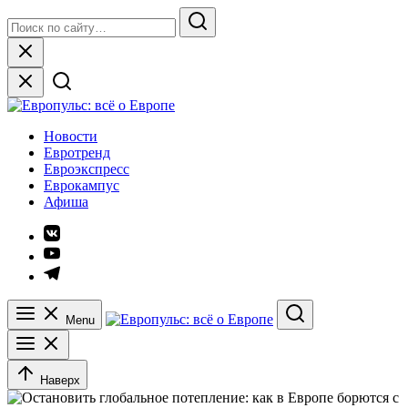
Skip
Search
to
for:
Search
content
Close
Европульс: всё о Европе
Новости
Евротренд
Евроэкспресс
Еврокампус
Афиша
Элемент
меню
Элемент
меню
Элемент
меню
Menu
Search
Наверх