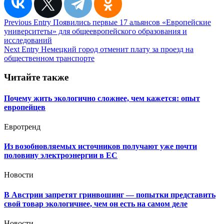
Навигация
Previous Entry
Появились первые 17 альянсов «Европейские
университеты» для общеевропейского образования и
по
исследований
записям
Next Entry
Немецкий город отменит плату за проезд на
общественном транспорте
Читайте также
Почему жить экологично сложнее, чем кажется: опыт
европейцев
Евротренд
Из возобновляемых источников получают уже почти
половину электроэнергии в ЕС
Новости
В Австрии запретят гринвошинг — попытки представить
свой товар экологичнее, чем он есть на самом деле
Новости