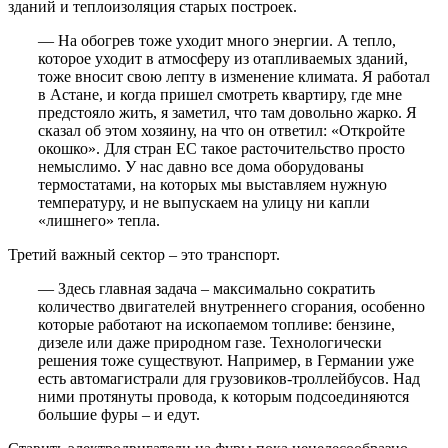
зданий и теплоизоляция старых построек.
— На обогрев тоже уходит много энергии. А тепло,
которое уходит в атмосферу из отапливаемых зданий,
тоже вносит свою лепту в изменение климата. Я работал
в Астане, и когда пришел смотреть квартиру, где мне
предстояло жить, я заметил, что там довольно жарко. Я
сказал об этом хозяину, на что он ответил: «Откройте
окошко». Для стран ЕС такое расточительство просто
немыслимо. У нас давно все дома оборудованы
термостатами, на которых мы выставляем нужную
температуру, и не выпускаем на улицу ни капли
«лишнего» тепла.
Третий важный сектор – это транспорт.
— Здесь главная задача – максимально сократить
количество двигателей внутреннего сгорания, особенно
которые работают на ископаемом топливе: бензине,
дизеле или даже природном газе. Технологически
решения тоже существуют. Например, в Германии уже
есть автомагистрали для грузовиков-троллейбусов. Над
ними протянуты провода, к которым подсоединяются
большие фуры – и едут.