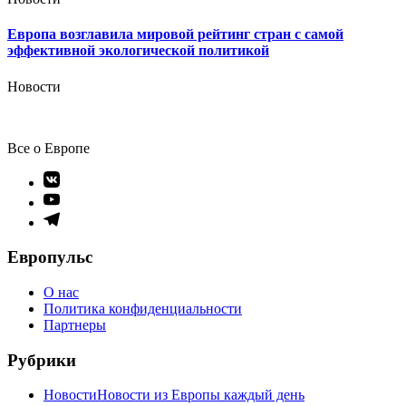
Европа возглавила мировой рейтинг стран с самой
эффективной экологической политикой
Новости
Все о Европе
Элемент
меню
Элемент
меню
Элемент
меню
Европульс
О нас
Политика конфиденциальности
Партнеры
Рубрики
Новости
Новости из Европы каждый день