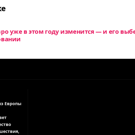
же
ро уже в этом году изменится — и его выб
овании
из Европы
вет
ество
шествия,