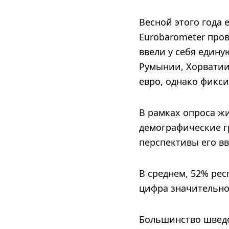
Весной этого года
Eurobarometer пров
ввели у себя едину
Румынии, Хорватии 
евро, однако фикси
В рамках опроса ж
демографические г
перспективы его вве
В среднем, 52% рес
цифра значительно 
Большинство шведов