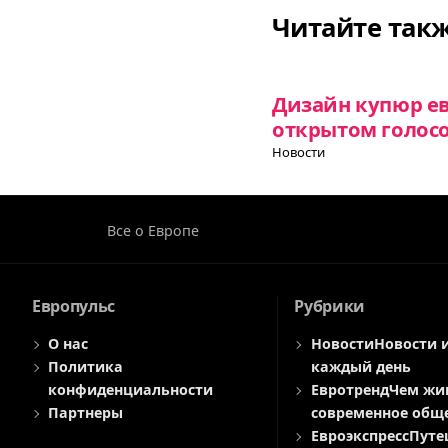
Читайте так
Дизайн купюр ев
открытом голос
Новости
Все о Европе
Европульс
Рубрики
О нас
Новости
Новости 
Политика
каждый день
конфиденциальности
Евротренд
Чем жи
Партнеры
современное общ
Евроэкспресс
Путе