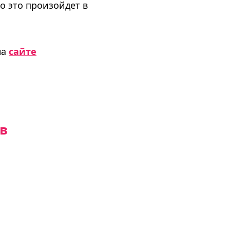
то это произойдет в
на
сайте
ов