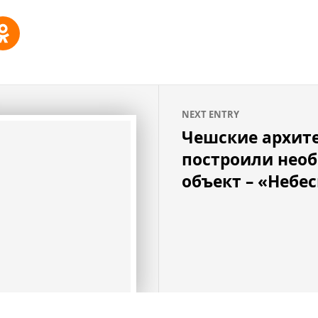
NEXT ENTRY
Чешские архит
построили нео
объект – «Небе