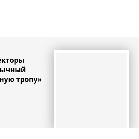
екторы
бычный
сную тропу»