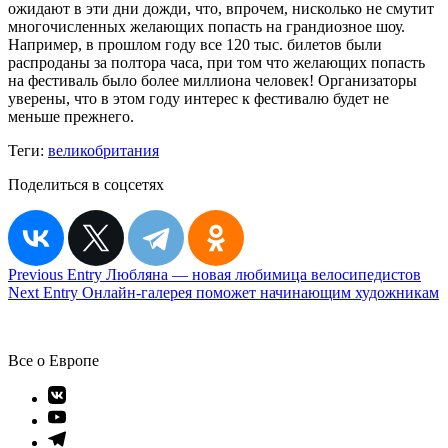
ожидают в эти дни дожди, что, впрочем, нисколько не смутит
многочисленных желающих попасть на грандиозное шоу.
Например, в прошлом году все 120 тыс. билетов были
распроданы за полтора часа, при том что желающих попасть
на фестиваль было более миллиона человек! Организаторы
уверены, что в этом году интерес к фестивалю будет не
меньше прежнего.
Теги:
великобритания
Поделиться в соцсетях
Навигация
Previous Entry
Любляна — новая любимица велосипедистов
Next Entry
Онлайн-галерея поможет начинающим художникам
по
записям
Все о Европе
Элемент
меню
Элемент
меню
Элемент