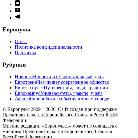
Элемент
меню
Элемент
меню
Элемент
меню
Европульс
О нас
Политика конфиденциальности
Партнеры
Рубрики
Новости
Новости из Европы каждый день
Евротренд
Чем живет современное общество
Евроэкспресс
Путешествия, люди, традиции
Еврокампус
Университеты, гранты, учеба
Афиша
Европейские события в твоем городе
© Европульс 2009 – 2026. Сайт создан при поддержке
Представительства Европейского Союза в Российской
Федерации.
Мнение редакции «Европульса» может не совпадать с
мнением Представительства Европейского Союза в
Российской Федерации.