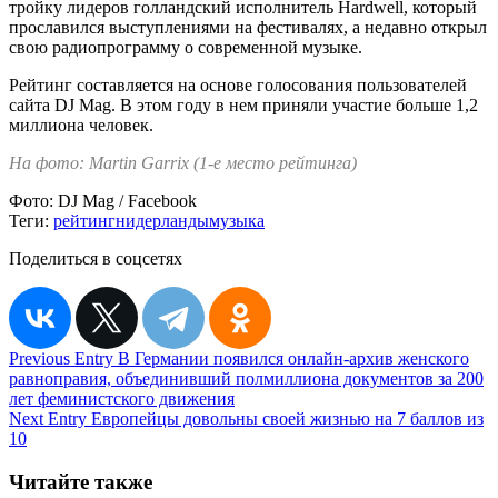
тройку лидеров голландский исполнитель Hardwell, который
прославился выступлениями на фестивалях, а недавно открыл
свою радиопрограмму о современной музыке.
Рейтинг составляется на основе голосования пользователей
сайта DJ Mag. В этом году в нем приняли участие больше 1,2
миллиона человек.
На фото: Martin Garrix (1-е место рейтинга)
Фото:
DJ Mag / Facebook
Теги:
рейтинг
нидерланды
музыка
Поделиться в соцсетях
Навигация
Previous Entry
В Германии появился онлайн-архив женского
равноправия, объединивший полмиллиона документов за 200
по
лет феминистского движения
записям
Next Entry
Европейцы довольны своей жизнью на 7 баллов из
10
Читайте также