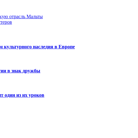
кую отрасль Мальты
стеров
 культурного наследия в Европе
тии в знак дружбы
т один из их уроков