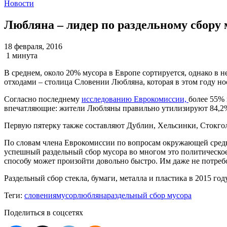
Новости
Любляна – лидер по раздельному сбору 
18 февраля, 2016
1 минута
В среднем, около 20% мусора в Европе сортируется, однако в 
отходами – столица Словении Любляна, которая в этом году но
Согласно последнему
исследованию Еврокомиссии,
более 55% 
впечатляющие: жители Любляны правильно утилизируют 84,2%
Первую пятерку также составляют Дублин, Хельсинки, Стокгол
По словам члена Еврокомиссии по вопросам окружающей среды,
успешный раздельный сбор мусора во многом это политическое
способу может произойти довольно быстро. Им даже не потре
Раздельный сбор стекла, бумаги, металла и пластика в 2015 год
Теги:
словения
мусор
любляна
раздельный сбор мусора
Поделиться в соцсетях