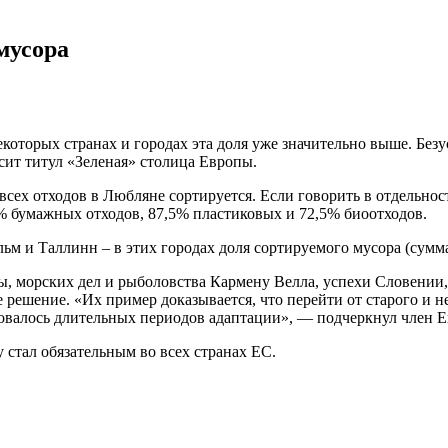
мусора
некоторых странах и городах эта доля уже значительно выше. Б
сит титул «Зеленая» столица Европы.
всех отходов в Любляне сортируется. Если говорить в отдельнос
 бумажных отходов, 87,5% пластиковых и 72,5% биоотходов.
ьм и Таллинн – в этих городах доля сортируемого мусора (сум
 морских дел и рыболовства Кармену Велла, успехи Словении, 
 решение. «Их пример доказывается, что перейти от старого и 
бовалось длительных периодов адаптации», — подчеркнул член 
у стал обязательным во всех странах ЕС.