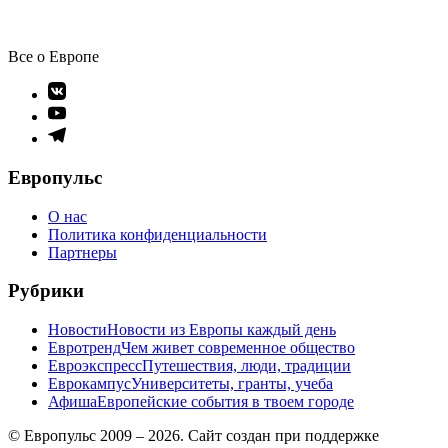
Все о Европе
Элемент
меню
Элемент
меню
Элемент
меню
Европульс
О нас
Политика конфиденциальности
Партнеры
Рубрики
Новости
Новости из Европы каждый день
Евротренд
Чем живет современное общество
Евроэкспресс
Путешествия, люди, традиции
Еврокампус
Университеты, гранты, учеба
Афиша
Европейские события в твоем городе
© Европульс 2009 – 2026. Сайт создан при поддержке