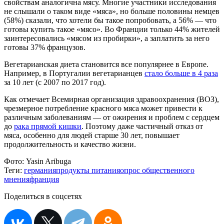
свойствам аналогична мясу. Многие участники исследования
не слышали о таком виде «мяса», но больше половины немцев
(58%) сказали, что хотели бы такое попробовать, а 56% — что
готовы купить такое «мясо». Во Франции только 44% жителей
заинтересовались «мясом из пробирки», а заплатить за него
готовы 37% французов.
Вегетарианская диета становится все популярнее в Европе.
Например, в Португалии вегетарианцев
стало больше в 4 раза
за 10 лет (с 2007 по 2017 год).
Как отмечает Всемирная организация здравоохранения (ВОЗ),
чрезмерное потребление красного мяса может привести к
различным заболеваниям — от ожирения и проблем с сердцем
до
рака прямой кишки
. Поэтому даже частичный отказ от
мяса, особенно для людей старше 30 лет, повышает
продолжительность и качество жизни.
Фото:
Yasin Aribuga
Теги:
германия
продукты питания
опрос общественного
мнения
франция
Поделиться в соцсетях