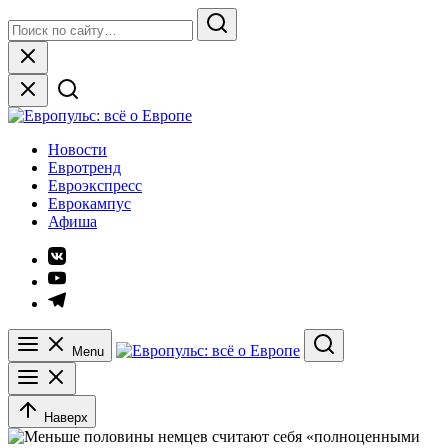
Skip
Search
to
for:
Search
content
Close
Европульс: всё о Европе
Новости
Евротренд
Евроэкспресс
Еврокампус
Афиша
Элемент
меню
Элемент
меню
Элемент
меню
Menu
Search
Наверх