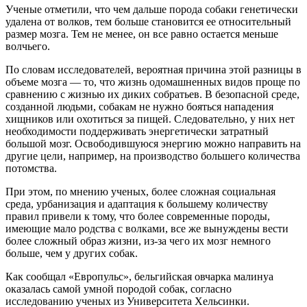
Ученые отметили, что чем дальше порода собаки генетически
удалена от волков, тем больше становится ее относительный
размер мозга. Тем не менее, он все равно остается меньше
волчьего.
По словам исследователей, вероятная причина этой разницы в
объеме мозга — то, что жизнь одомашненных видов проще по
сравнению с жизнью их диких собратьев. В безопасной среде,
созданной людьми, собакам не нужно бояться нападения
хищников или охотиться за пищей. Следовательно, у них нет
необходимости поддерживать энергетически затратный
большой мозг. Освободившуюся энергию можно направить на
другие цели, например, на производство большего количества
потомства.
При этом, по мнению ученых, более сложная социальная
среда, урбанизация и адаптация к большему количеству
правил привели к тому, что более современные породы,
имеющие мало родства с волками, все же вынуждены вести
более сложный образ жизни, из-за чего их мозг немного
больше, чем у других собак.
Как сообщал «Европульс», бельгийская овчарка малинуа
оказалась самой умной породой собак, согласно
исследованию ученых из Университета Хельсинки.