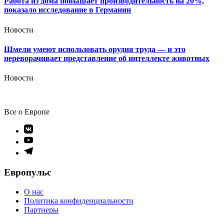
Работа из дома повышает производительность на 20%,
показало исследование в Германии
Новости
Шмели умеют использовать орудия труда — и это
переворачивает представление об интеллекте животных
Новости
Все о Европе
Элемент
меню
Элемент
меню
Элемент
меню
Европульс
О нас
Политика конфиденциальности
Партнеры