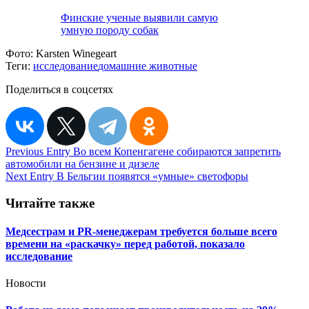
Финские ученые выявили самую
умную породу собак
Фото:
Karsten Winegeart
Теги:
исследование
домашние животные
Поделиться в соцсетях
Навигация
Previous Entry
Во всем Копенгагене собираются запретить
автомобили на бензине и дизеле
по
Next Entry
В Бельгии появятся «умные» светофоры
записям
Читайте также
Медсестрам и PR-менеджерам требуется больше всего
времени на «раскачку» перед работой, показало
исследование
Новости