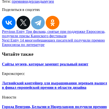
Теги:
премия
нидерланды
музеи
Поделиться в соцсетях
Навигация
Previous Entry
Три фильма, снятые при поддержке Евросоюза,
получили призы Каннского фестиваля
по
Next Entry
14 многообещающих писателей получили премию
записям
Евросоюза по литературе
Читайте также
Сайты музеев, которые заменят реальный визит
Евроэкспресс
Латвийский контейнер для выращивания деревьев вышел
в финал европейской премии в области дизайна
Новости
Города Венгрии, Бельгии и Нидерландов получили премию