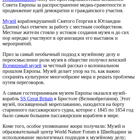
Совета Европы за распространение медиа-грамотности и
продвижение идей демократии и гражданского участия.
Музей
кораблекрушений Святого Георгия в Ютландии
(Дания) был отмечен за работу с местным сообществом.
Местные жители стояли у истоков создания музея и до сих
пор нередко участвуют в организации его выставок и
мероприятий.
Приз за самый необычный подход к музейному делу и
переосмысление роли музея в обществе получил венский
Всемирный музей
за честный рассказ о колониальном
прошлом Европы. Музей делает упор на то, как важно
сохранять культурное многообразие мира и решать проблемы
путем переговоров.
А самым гостеприимным музеем Европы оказался музей-
корабль
SS Great Britain
в Бристоле (Великобритания). Этот
музей, посвященный мореплаванию, находится на борту
старинного пассажирского судна, которое с 1845 по 1854 год
было самым большим пассажирским кораблем в мире.
Коме того, особое упоминание жюри получили: Музей и
образовательный центр World Nature Forum в Швейцарии за
использование экологичных подходов к музейному делу;