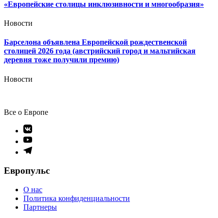
«Европейские столицы инклюзивности и многообразия»
Новости
Барселона объявлена Европейской рождественской
столицей 2026 года (австрийский город и мальтийская
деревня тоже получили премию)
Новости
Все о Европе
Элемент
меню
Элемент
меню
Элемент
меню
Европульс
О нас
Политика конфиденциальности
Партнеры