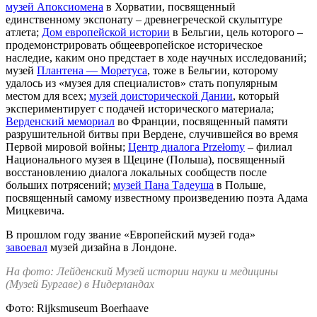
музей Апоксиомена
в Хорватии, посвященный
единственному экспонату – древнегреческой скульптуре
атлета;
Дом европейской истории
в Бельгии, цель которого –
продемонстрировать общеевропейское историческое
наследие, каким оно предстает в ходе научных исследований;
музей
Плантена — Моретуса
, тоже в Бельгии, которому
удалось из «музея для специалистов» стать популярным
местом для всех;
музей доисторической Дании
, который
экспериментирует с подачей исторического материала;
Верденский мемориал
во Франции, посвященный памяти
разрушительной битвы при Вердене, случившейся во время
Первой мировой войны;
Центр диалога Przełomy
– филиал
Национального музея в Щецине (Польша), посвященный
восстановлению диалога локальных сообществ после
больших потрясений;
музей Пана Тадеуша
в Польше,
посвященный самому известному произведению поэта Адама
Мицкевича.
В прошлом году звание «Европейский музей года»
завоевал
музей дизайна в Лондоне.
На фото: Лейденский Музей истории науки и медицины
(Музей Бургаве) в Нидерландах
Фото:
Rijksmuseum Boerhaave