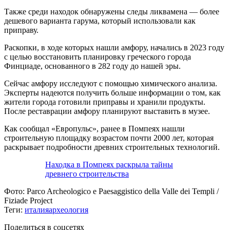
Также среди находок обнаружены следы ликвамена — более
дешевого варианта гарума, который использовали как
приправу.
Раскопки, в ходе которых нашли амфору, начались в 2023 году
с целью восстановить планировку греческого города
Финциаде, основанного в 282 году до нашей эры.
Сейчас амфору исследуют с помощью химического анализа.
Эксперты надеются получить больше информации о том, как
жители города готовили приправы и хранили продукты.
После реставрации амфору планируют выставить в музее.
Как сообщал «Европульс», ранее в Помпеях нашли
строительную площадку возрастом почти 2000 лет, которая
раскрывает подробности древних строительных технологий.
Находка в Помпеях раскрыла тайны
древнего строительства
Фото:
Parco Archeologico e Paesaggistico della Valle dei Templi /
Fiziade Project
Теги:
италия
археология
Поделиться в соцсетях