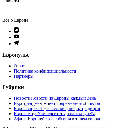
Новости
Все о Европе
Элемент
меню
Элемент
меню
Элемент
меню
Европульс
О нас
Политика конфиденциальности
Партнеры
Рубрики
Новости
Новости из Европы каждый день
Евротренд
Чем живет современное общество
Евроэкспресс
Путешествия, люди, традиции
Еврокампус
Университеты, гранты, учеба
Афиша
Европейские события в твоем городе