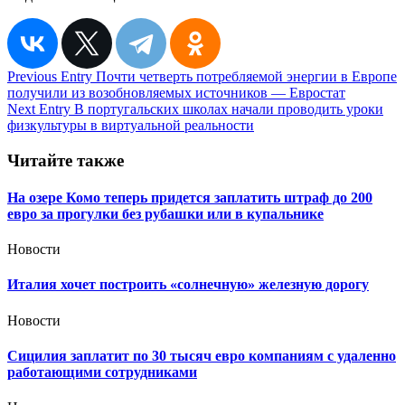
Навигация
Previous Entry
Почти четверть потребляемой энергии в Европе
получили из возобновляемых источников — Евростат
по
Next Entry
В португальских школах начали проводить уроки
записям
физкультуры в виртуальной реальности
Читайте также
На озере Комо теперь придется заплатить штраф до 200
евро за прогулки без рубашки или в купальнике
Новости
Италия хочет построить «солнечную» железную дорогу
Новости
Сицилия заплатит по 30 тысяч евро компаниям с удаленно
работающими сотрудниками