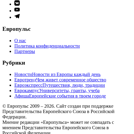
Элемент
меню
Элемент
меню
Элемент
меню
Европульс
О нас
Политика конфиденциальности
Партнеры
Рубрики
Новости
Новости из Европы каждый день
Евротренд
Чем живет современное общество
Евроэкспресс
Путешествия, люди, традиции
Еврокампус
Университеты, гранты, учеба
Афиша
Европейские события в твоем городе
© Европульс 2009 – 2026. Сайт создан при поддержке
Представительства Европейского Союза в Российской
Федерации.
Мнение редакции «Европульса» может не совпадать с
мнением Представительства Европейского Союза в
Российской Федерации.