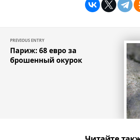
Навигация
PREVIOUS ENTRY
по
Париж: 68 евро за
записям
брошенный окурок
Читайте так