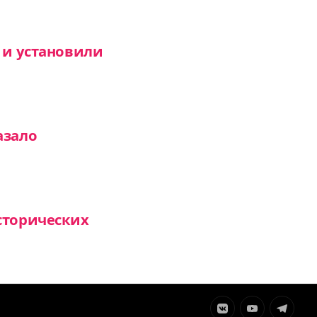
 и установили
азало
сторических