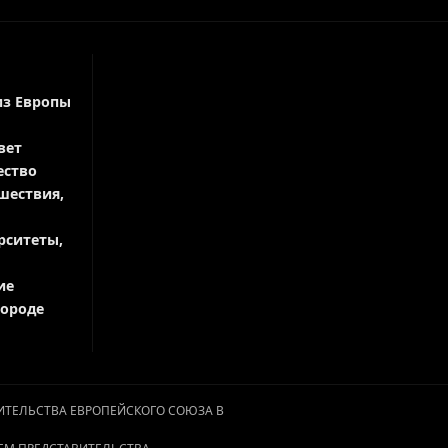
из Европы
вет
ество
шествия,
рситеты,
ие
городе
АВИТЕЛЬСТВА ЕВРОПЕЙСКОГО СОЮЗА В