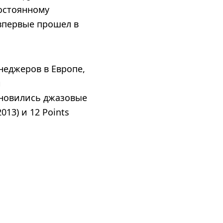
остоянному
впервые прошел в
неджеров в Европе,
и
ановились джазовые
013) и 12 Points