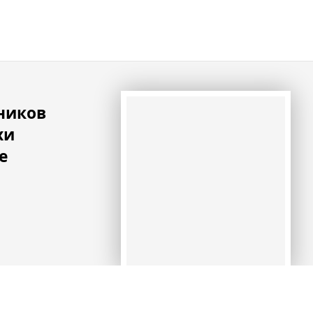
ников
хи
е