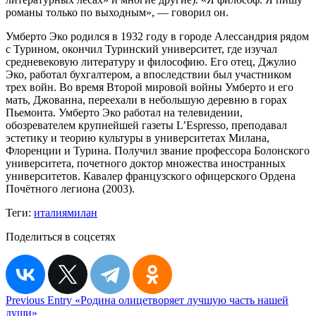
романы только по выходным», — говорил он.
Умберто Эко родился в 1932 году в городе Алессандрия рядом
с Турином, окончил Туринский университет, где изучал
средневековую литературу и философию. Его отец, Джулио
Эко, работал бухгалтером, а впоследствии был участником
трех войн. Во время Второй мировой войны Умберто и его
мать, Джованна, переехали в небольшую деревню в горах
Пьемонта. Умберто Эко работал на телевидении,
обозревателем крупнейшей газеты L’Espresso, преподавал
эстетику и теорию культуры в университетах Милана,
Флоренции и Турина. Получил звание профессора Болонского
университета, почетного доктор множества иностранных
университетов. Кавалер французского офицерского Ордена
Почётного легиона (2003).
Теги:
италия
милан
Поделиться в соцсетях
Навигация
Previous Entry
«Родина олицетворяет лучшую часть нашей
души»