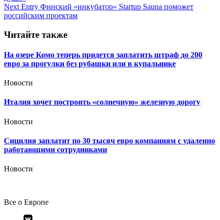
по
Next Entry
Финский «инкубатор» Startup Sauna поможет
записям
российским проектам
Читайте также
На озере Комо теперь придется заплатить штраф до 200
евро за прогулки без рубашки или в купальнике
Новости
Италия хочет построить «солнечную» железную дорогу
Новости
Сицилия заплатит по 30 тысяч евро компаниям с удаленно
работающими сотрудниками
Новости
Все о Европе
Элемент