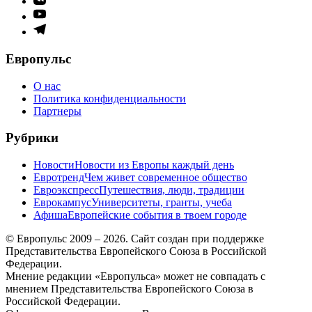
меню
Элемент
меню
Элемент
меню
Европульс
О нас
Политика конфиденциальности
Партнеры
Рубрики
Новости
Новости из Европы каждый день
Евротренд
Чем живет современное общество
Евроэкспресс
Путешествия, люди, традиции
Еврокампус
Университеты, гранты, учеба
Афиша
Европейские события в твоем городе
© Европульс 2009 – 2026. Сайт создан при поддержке
Представительства Европейского Союза в Российской
Федерации.
Мнение редакции «Европульса» может не совпадать с
мнением Представительства Европейского Союза в
Российской Федерации.