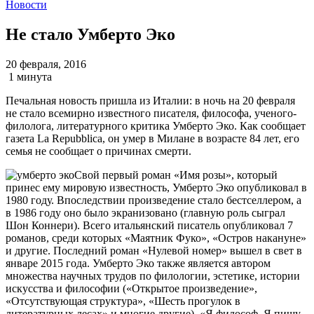
Новости
Не стало Умберто Эко
20 февраля, 2016
1 минута
Печальная новость пришла из Италии: в ночь на 20 февраля
не стало всемирно известного писателя, философа, ученого-
филолога, литературного критика Умберто Эко. Как сообщает
газета La Repubblica, он умер в Милане в возрасте 84 лет, его
семья не сообщает о причинах смерти.
Свой первый роман «Имя розы», который
принес ему мировую известность, Умберто Эко опубликовал в
1980 году. Впоследствии произведение стало бестселлером, а
в 1986 году оно было экранизовано (главную роль сыграл
Шон Коннери). Всего итальянский писатель опубликовал 7
романов, среди которых «Маятник Фуко», «Остров накануне»
и другие. Последний роман «Нулевой номер» вышел в свет в
январе 2015 года. Умберто Эко также является автором
множества научных трудов по филологии, эстетике, истории
искусства и философии («Открытое произведение»,
«Отсутствующая структура», «Шесть прогулок в
литературных лесах» и многие другие). «Я философ. Я пишу