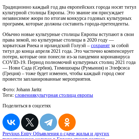
Традиционно каждый год два европейских города носят титул
культурной столицы Европы. Это звание им присуждает
независимое жюри по итогам конкурса годовых культурных
программ, которые должны составить города-претенденты.
Обычно новые культурные столицы Европы вступают в свои
права зимой, но культурные столицы в 2020 году —
хорватская Риека и ирландский Голуэй –
сохранят
за собой
титул до конца апреля 2021 года. Это частично компенсирует
потери, которые они понесли из-за пандемии коронавируса
COVID-19. Период полномочий культурных столиц 2021 года
— Нови Сада (Сербия), Тимишоары (Румыния) и Элефсиса
(Греция) – тоже будет изменен, чтобы каждый город смог
провести запланированные мероприятия.
Фото:
Johann Jaritz
Теги:
словения
культурная столица европы
Поделиться в соцсетях
Навигация
Previous Entry
Объявления о сдаче жилья и других