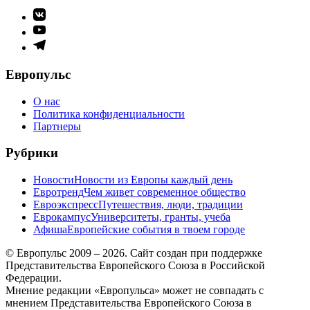
Элемент
меню
Элемент
меню
Элемент
меню
Европульс
О нас
Политика конфиденциальности
Партнеры
Рубрики
Новости
Новости из Европы каждый день
Евротренд
Чем живет современное общество
Евроэкспресс
Путешествия, люди, традиции
Еврокампус
Университеты, гранты, учеба
Афиша
Европейские события в твоем городе
© Европульс 2009 – 2026. Сайт создан при поддержке
Представительства Европейского Союза в Российской
Федерации.
Мнение редакции «Европульса» может не совпадать с
мнением Представительства Европейского Союза в