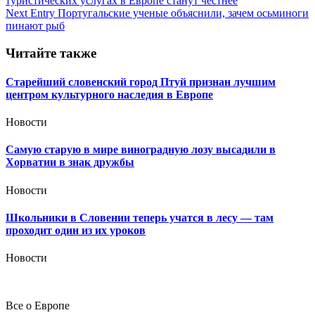
туристических услугах в Европе станут честнее
по
Next Entry
Португальские ученые объяснили, зачем осьминоги
записям
пинают рыб
Читайте также
Старейший словенский город Птуй признан лучшим
центром культурного наследия в Европе
Новости
Самую старую в мире виноградную лозу высадили в
Хорватии в знак дружбы
Новости
Школьники в Словении теперь учатся в лесу — там
проходит один из их уроков
Новости
Все о Европе