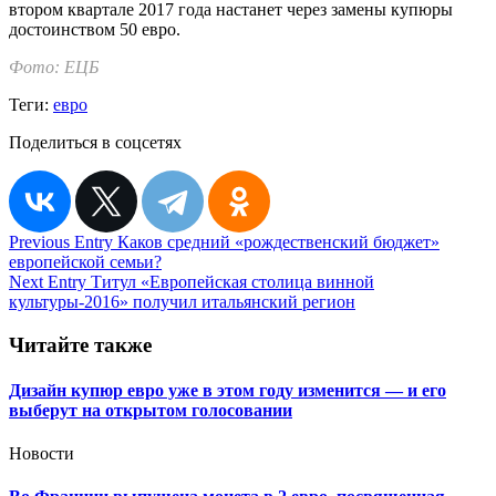
втором квартале 2017 года настанет через замены купюры
достоинством 50 евро.
Фото: ЕЦБ
Теги:
евро
Поделиться в соцсетях
Навигация
Previous Entry
Каков средний «рождественский бюджет»
европейской семьи?
по
Next Entry
Титул «Европейская столица винной
записям
культуры-2016» получил итальянский регион
Читайте также
Дизайн купюр евро уже в этом году изменится — и его
выберут на открытом голосовании
Новости