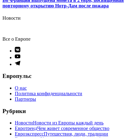
Во Франции выпущена монета в 2 евро, посвященная
повторному открытию Нотр-Дам после пожара
Новости
Все о Европе
Элемент
меню
Элемент
меню
Элемент
меню
Европульс
О нас
Политика конфиденциальности
Партнеры
Рубрики
Новости
Новости из Европы каждый день
Евротренд
Чем живет современное общество
Евроэкспресс
Путешествия, люди, традиции