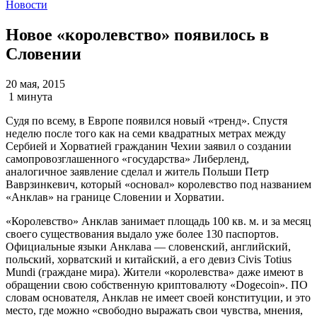
Новости
Новое «королевство» появилось в
Словении
20 мая, 2015
1 минута
Судя по всему, в Европе появился новый «тренд». Спустя
неделю после того как на семи квадратных метрах между
Сербией и Хорватией гражданин Чехии заявил о создании
самопровозглашенного «государства» Либерленд,
аналогичное заявление сделал и житель Польши Петр
Ваврзинкевич, который «основал» королевство под названием
«Анклав» на границе Словении и Хорватии.
«Королевство» Анклав занимает площадь 100 кв. м. и за месяц
своего существования выдало уже более 130 паспортов.
Официальные языки Анклава — словенский, английский,
польский, хорватский и китайский, а его девиз Civis Totius
Mundi (граждане мира). Жители «королевства» даже имеют в
обращении свою собственную криптовалюту «Dogecoin». ПО
словам основателя, Анклав не имеет своей конституции, и это
место, где можно «свободно выражать свои чувства, мнения,