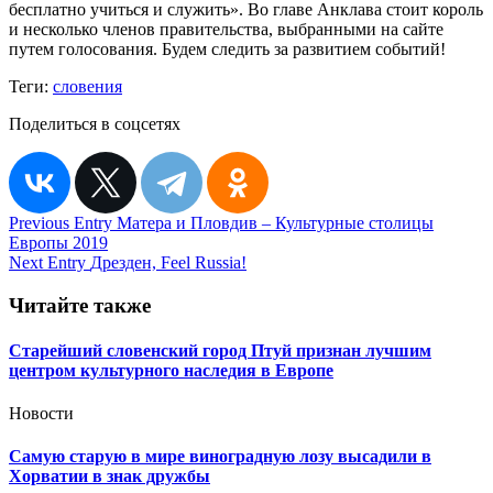
бесплатно учиться и служить». Во главе Анклава стоит король
и несколько членов правительства, выбранными на сайте
путем голосования. Будем следить за развитием событий!
Теги:
словения
Поделиться в соцсетях
Навигация
Previous Entry
Матера и Пловдив – Культурные столицы
Европы 2019
по
Next Entry
Дрезден, Feel Russia!
записям
Читайте также
Старейший словенский город Птуй признан лучшим
центром культурного наследия в Европе
Новости
Самую старую в мире виноградную лозу высадили в
Хорватии в знак дружбы