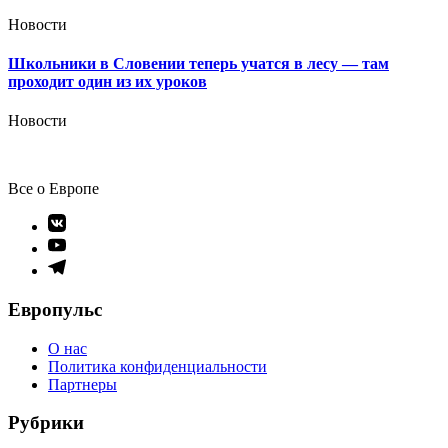
Новости
Школьники в Словении теперь учатся в лесу — там
проходит один из их уроков
Новости
Все о Европе
Элемент
меню
Элемент
меню
Элемент
меню
Европульс
О нас
Политика конфиденциальности
Партнеры
Рубрики