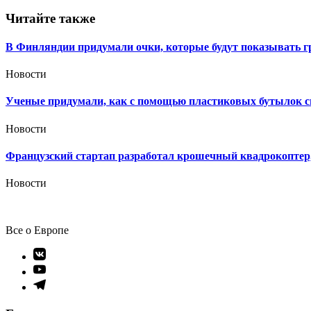
записям
Читайте также
В Финляндии придумали очки, которые будут показывать г
Новости
Ученые придумали, как с помощью пластиковых бутылок с
Новости
Французский стартап разработал крошечный квадрокоптер,
Новости
Все о Европе
Элемент
меню
Элемент
меню
Элемент
меню