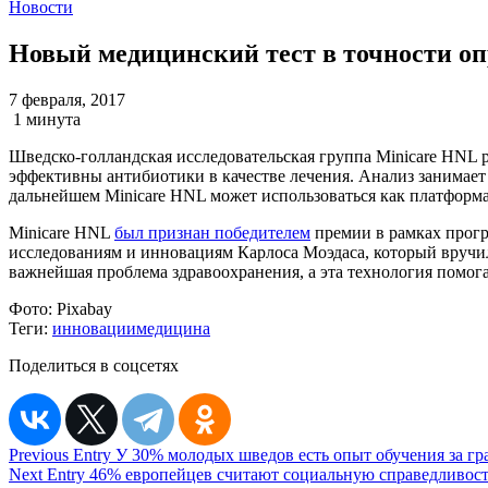
Новости
Новый медицинский тест в точности оп
7 февраля, 2017
1 минута
Шведско-голландская исследовательская группа Minicare HNL ра
эффективны антибиотики в качестве лечения. Анализ занимает в
дальнейшем Minicare HNL может использоваться как платформа
Minicare HNL
был признан победителем
премии в рамках прогр
исследованиям и инновациям Карлоса Моэдаса, который вручи
важнейшая проблема здравоохранения, а эта технология помога
Фото:
Pixabay
Теги:
инновации
медицина
Поделиться в соцсетях
Навигация
Previous Entry
У 30% молодых шведов есть опыт обучения за г
Next Entry
46% европейцев считают социальную справедливост
по