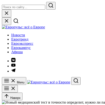
Skip
Search
to
for:
Search
content
Close
Европульс: всё о Европе
Новости
Евротренд
Евроэкспресс
Еврокампус
Афиша
Элемент
меню
Элемент
меню
Элемент
меню
Menu
Search
Наверх