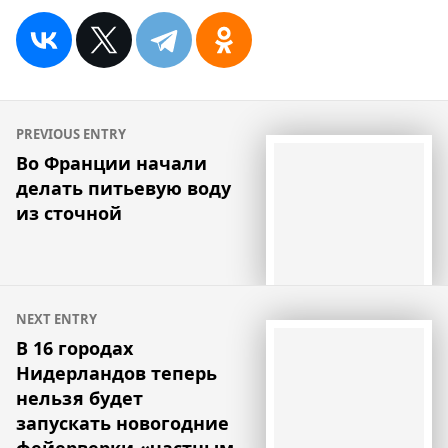
Навигация
PREVIOUS ENTRY
по
Во Франции начали
делать питьевую воду
записям
из сточной
NEXT ENTRY
В 16 городах
Нидерландов теперь
нельзя будет
запускать новогодние
фейерверки «частным