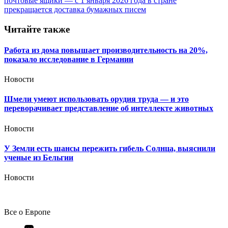
записям
почтовые ящики — с 1 января 2026 года в стране
прекращается доставка бумажных писем
Читайте также
Работа из дома повышает производительность на 20%,
показало исследование в Германии
Новости
Шмели умеют использовать орудия труда — и это
переворачивает представление об интеллекте животных
Новости
У Земли есть шансы пережить гибель Солнца, выяснили
ученые из Бельгии
Новости
Все о Европе