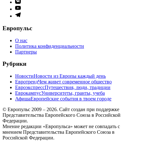
Элемент
меню
Элемент
меню
Элемент
меню
Европульс
О нас
Политика конфиденциальности
Партнеры
Рубрики
Новости
Новости из Европы каждый день
Евротренд
Чем живет современное общество
Евроэкспресс
Путешествия, люди, традиции
Еврокампус
Университеты, гранты, учеба
Афиша
Европейские события в твоем городе
© Европульс 2009 – 2026. Сайт создан при поддержке
Представительства Европейского Союза в Российской
Федерации.
Мнение редакции «Европульса» может не совпадать с
мнением Представительства Европейского Союза в
Российской Федерации.