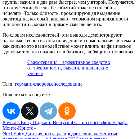
группы зажили в два раза быстрее, чем у второй. Получается,
что дружеские беседы без объятий тоже не способны
исцелять. Только близость, провоцирующая выделение
окситоцина, который называют «гормоном привязанности
или объятий», может в прямом смысле лечить.
По словам исследователей, эти выводы демонстрируют,
насколько тесно связаны поведение и гормональная система и
как сильно это взаимодействие может влиять на физическое
здоровье тех, кто находится в близких, любящих отношениях.
Смехотерапия – эффективное средство
от тревожности, выяснили испанские
ученые
Теги:
германия
здоровье
исследование
Поделиться в соцсетях
Навигация
Previous Entry
Подкаст. Выпуск 43. Про географию «Графа
Монте-Кристо»
по
Next Entry
Датская почта распродает свои знаменитые