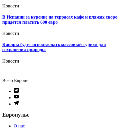
Новости
В Испании за курение на террасах кафе и пляжах скоро
придется платить 600 евро
Новости
Канары будут использовать массовый туризм для
сохранения природы
Новости
Все о Европе
Элемент
меню
Элемент
меню
Элемент
меню
Европульс
О нас