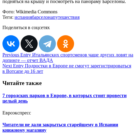
подняться на крышу и посмотреть на панораму Барселоны.
Фото:
Wikimedia Commons
Теги:
испания
барселона
путешествия
Поделиться в соцсетях
Навигация
Previous Entry
Итальянских спортсменов чаще других ловят на
допинге — отчет ВАДА
по
Next Entry
Подростки в Европе не смогут зарегистрироваться
записям
в Вотсапе до 16 лет
Читайте также
7 городских парков в Европе, в которых стоит провести
целый день
Евроэкспресс
Читатели не дали закрыться старейшему в Испании
книжному магазину