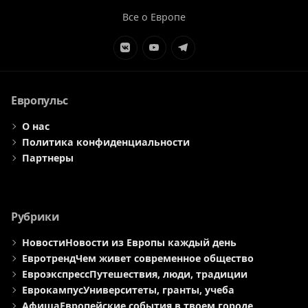
Все о Европе
Элемент
Элемент
Элемент
меню
меню
меню
Европульс
О нас
Политика конфиденциальности
Партнеры
Рубрики
Новости
Новости из Европы каждый день
Евротренд
Чем живет современное общество
Евроэкспресс
Путешествия, люди, традиции
Еврокампус
Университеты, гранты, учеба
Афиша
Европейские события в твоем городе