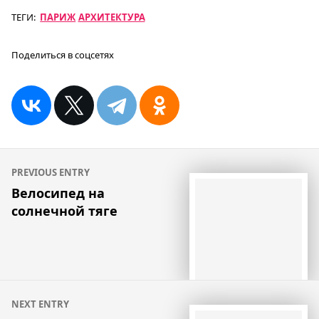
ТЕГИ:
ПАРИЖ
АРХИТЕКТУРА
Поделиться в соцсетях
Навигация
PREVIOUS ENTRY
по
Велосипед на
солнечной тяге
записям
NEXT ENTRY