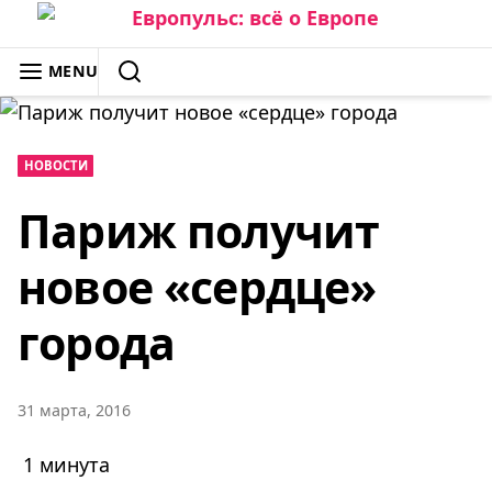
Skip
to
ЕВРОПУЛЬС: ВСЁ О ЕВРОПЕ
MENU
content
SEARCH
НОВОСТИ
Париж получит
новое «сердце»
города
31 марта, 2016
1 минута