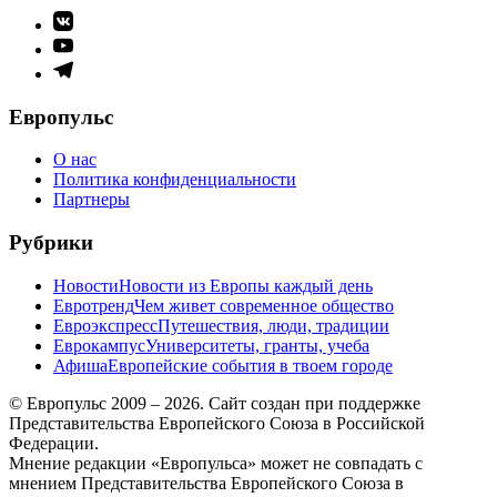
Элемент
меню
Элемент
меню
Элемент
меню
Европульс
О нас
Политика конфиденциальности
Партнеры
Рубрики
Новости
Новости из Европы каждый день
Евротренд
Чем живет современное общество
Евроэкспресс
Путешествия, люди, традиции
Еврокампус
Университеты, гранты, учеба
Афиша
Европейские события в твоем городе
© Европульс 2009 – 2026. Сайт создан при поддержке
Представительства Европейского Союза в Российской
Федерации.
Мнение редакции «Европульса» может не совпадать с
мнением Представительства Европейского Союза в