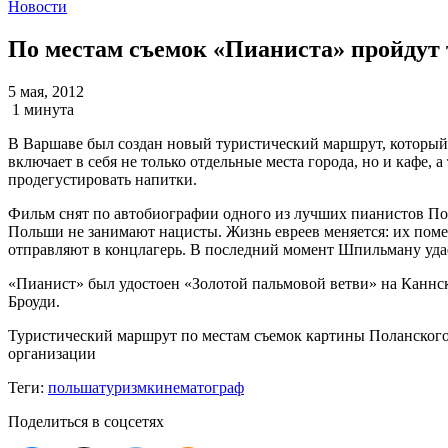
Новости
По местам съемок «Пианиста» пройдут
5 мая, 2012
1 минута
В Варшаве был создан новый туристический маршрут, который
включает в себя не только отдельные места города, но и кафе, 
продегустировать напитки.
Фильм снят по автобиографии одного из лучших пианистов По
Польши не занимают нацисты. Жизнь евреев меняется: их помещ
отправляют в концлагерь. В последний момент Шпильману удае
«Пианист» был удостоен «Золотой пальмовой ветви» на Каннск
Броуди.
Туристический маршрут по местам съемок картины Поланского
организации
Теги:
польша
туризм
кинематограф
Поделиться в соцсетях