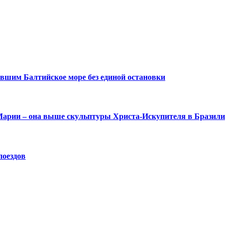
вшим Балтийское море без единой остановки
 Марии – она выше скульптуры Христа-Искупителя в Бразил
поездов