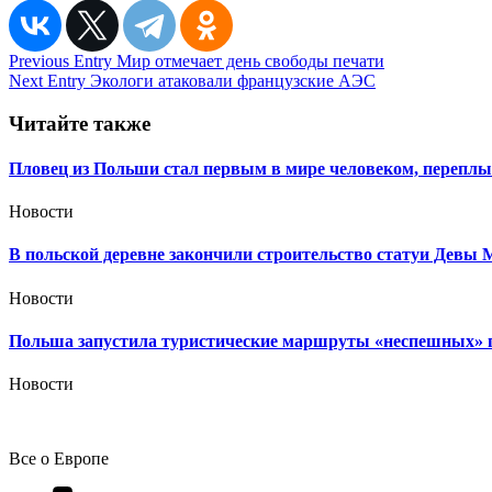
Навигация
Previous Entry
Мир отмечает день свободы печати
Next Entry
Экологи атаковали французские АЭС
по
записям
Читайте также
Пловец из Польши стал первым в мире человеком, переплы
Новости
В польской деревне закончили строительство статуи Девы
Новости
Польша запустила туристические маршруты «неспешных» 
Новости
Все о Европе