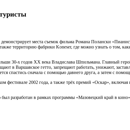
 туристы
 демонстрирует места съемок фильма Романа Полански «Пианист
а также территорию фабрики Koneser, где можно узнать о том, ка
льши 30-х годов ХХ века Владислава Шпильмана. Главный герой
ают в Варшавское гетто, запрещают работать, унижают, заставл
тся спастись сначала с помощью давнего друга, а затем с помощ
ом фестивале 2002 года, а также трёх премий «Оскар», включа
 был разработан в рамках программы «Мазовецкий край в кино