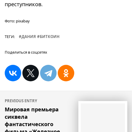
преступников.
Фото:
pixabay
ТЕГИ:
ДАНИЯ
БИТКОИН
Поделиться в соцсетях
Навигация
PREVIOUS ENTRY
по
Мировая премьера
сиквела
записям
фантастического
фильма «Железное