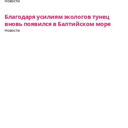
Новости
Благодаря усилиям экологов тунец
вновь появился в Балтийском море
Новости
Дания стала мировым лидером в
области климатической
эффективности
Новости
Все о Европе
Элемент
Элемент
Элемент
меню
меню
меню