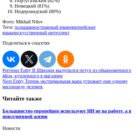
Португальский (82%)
Немецкий (81%)
Нидерландский (80%)
Фото:
Mikhail Nilov
Теги:
польша
иностранный язык
европейские
языки
искусственный интеллект
Поделиться в соцсетях
Навигация
Previous Entry
В Швеции вылупился петух из обыкновенного
яйца, купленного в магазине
по
Next Entry
Теперь экстремальная жара угрожает еще одному
записям
миллиарду человек
Читайте также
Большинство европейцев используют ИИ не на работе, а в
повседневной жизни
Новости