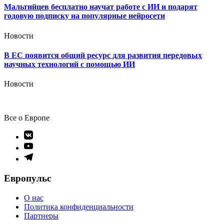
Мальтийцев бесплатно научат работе с ИИ и подарят
годовую подписку на популярные нейросети
Новости
В ЕС появится общий ресурс для развития передовых
научных технологий с помощью ИИ
Новости
Все о Европе
Элемент
меню
Элемент
меню
Элемент
меню
Европульс
О нас
Политика конфиденциальности
Партнеры