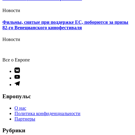
Новости
Фильмы, снятые при поддержке ЕС, поборются за призы
82-го Венецианского кинофестиваля
Новости
Все о Европе
Элемент
меню
Элемент
меню
Элемент
меню
Европульс
О нас
Политика конфиденциальности
Партнеры
Рубрики