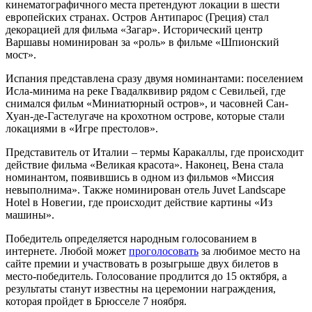
кинематографичного места претендуют локации в шести
европейских странах. Остров Антипарос (Греция) стал
декорацией для фильма «Загар». Исторический центр
Варшавы номинирован за «роль» в фильме «Шпионский
мост».
Испания представлена сразу двумя номинантами: поселением
Исла-минима на реке Гвадалквивир рядом с Севильей, где
снимался фильм «Миниатюрный остров», и часовней Сан-
Хуан-де-Гастелугаче на крохотном острове, которые стали
локациями в «Игре престолов».
Представитель от Италии – термы Каракаллы, где происходит
действие фильма «Великая красота». Наконец, Вена стала
номинантом, появившись в одном из фильмов «Миссия
невыполнима». Также номинирован отель Juvet Landscape
Hotel в Новегии, где происходит действие картины «Из
машины».
Победитель определяется народным голосованием в
интернете. Любой может
проголосовать
за любимое место на
сайте премии и участвовать в розыгрыше двух билетов в
место-победитель. Голосование продлится до 15 октября, а
результаты станут известны на церемонии награждения,
которая пройдет в Брюсселе 7 ноября.