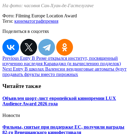
На фото: часовня Сан-Хуан-де-Гастелугаче
Фото:
Filming Europe Location Award
Теги:
кинематограф
премия
Поделиться в соцсетях
Навигация
Previous Entry
В Риме открылся институт, посвященный
изучению наследия Караваджо (и вычислению подделок)
по
Next Entry
В школах Валенсии вендинговые автоматы будут
записям
продавать фрукты вместо пирожных
Читайте также
Объявлен шорт-лист европейской кинопремии LUX
Audience Award 2026 года
Новости
Фильмы, снятые при поддержке ЕС, получили награды
82-го Венецианского кинофестиваля