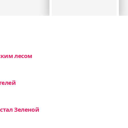
ским лесом
телей
стал Зеленой