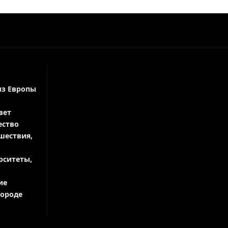
из Европы
вет
ество
шествия,
рситеты,
ие
городе