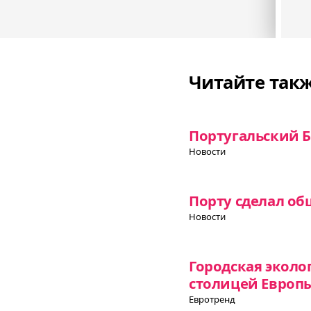
Читайте так
Португальский Б
Новости
Порту сделал об
Новости
Городская эколо
столицей Европы
Евротренд