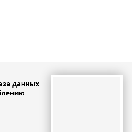
база данных
еблению