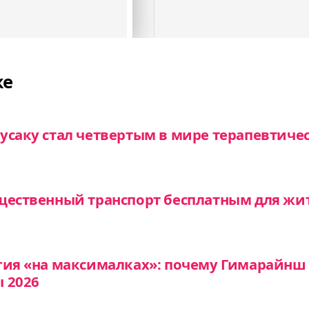
же
усаку стал четвертым в мире терапевтиче
щественный транспорт бесплатным для жи
гия «на максималках»: почему Гимарайнш 
 2026