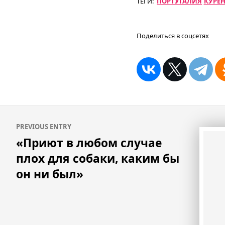
ТЕГИ:
ПОРТУГАЛИЯ
КУРЕ
Поделиться в соцсетях
Навигация
PREVIOUS ENTRY
по
«Приют в любом случае
записям
плох для собаки, каким бы
он ни был»