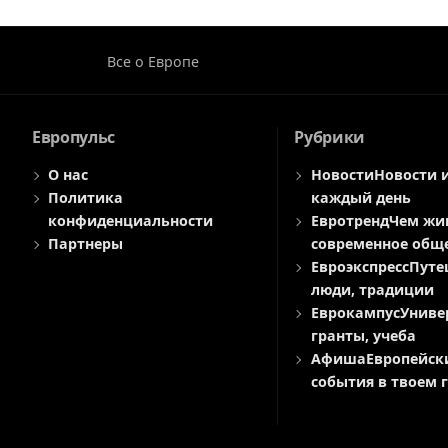
Все о Европе
Европульс
Рубрики
О нас
Новости
Новости 
Политика
каждый день
конфиденциальности
Евротренд
Чем жи
Партнеры
современное общ
Евроэкспресс
Путе
люди, традиции
Еврокампус
Униве
гранты, учеба
Афиша
Европейск
события в твоем 