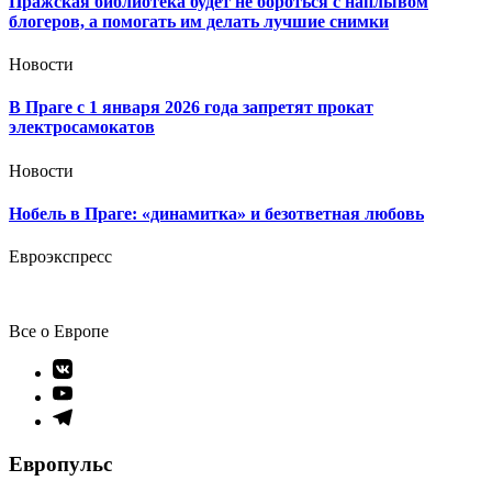
Пражская библиотека будет не бороться с наплывом
блогеров, а помогать им делать лучшие снимки
Новости
В Праге с 1 января 2026 года запретят прокат
электросамокатов
Новости
Нобель в Праге: «динамитка» и безответная любовь
Евроэкспресс
Все о Европе
Элемент
меню
Элемент
меню
Элемент
меню
Европульс