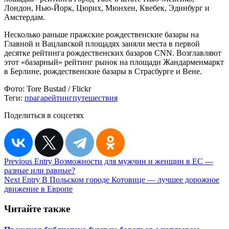
Лондон, Нью-Йорк, Цюрих, Мюнхен, Квебек, Эдинбург и
Амстердам.
Несколько раньше пражские рождественские базары на
Главной и Вацлавской площадях заняли места в первой
десятке рейтинга рождественских базаров СNN. Возглавляют
этот «базарный» рейтинг рынок на площади Жандарменмаркт
в Берлине, рождественские базары в Страсбурге и Вене.
Фото:
Tore Bustad / Flickr
Теги:
прага
рейтинг
путешествия
Поделиться в соцсетях
Навигация
Previous Entry
Возможности для мужчин и женщин в ЕС —
разные или равные?
по
Next Entry
В Польском городе Котовице — лучшее дорожное
записям
движение в Европе
Читайте также