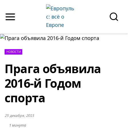
Skip
to
content
SEAR
НОВОСТИ
Прага объявила
2016-й Годом
спорта
25 декабря, 2015
1 минута