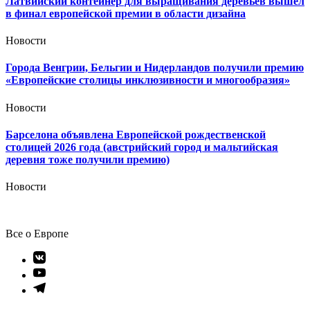
Латвийский контейнер для выращивания деревьев вышел
в финал европейской премии в области дизайна
Новости
Города Венгрии, Бельгии и Нидерландов получили премию
«Европейские столицы инклюзивности и многообразия»
Новости
Барселона объявлена Европейской рождественской
столицей 2026 года (австрийский город и мальтийская
деревня тоже получили премию)
Новости
Все о Европе
Элемент
меню
Элемент
меню
Элемент
меню