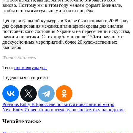
заново. Поэтому мы в этом году меняем формат Биеннале,
чтобы остаться актуальными и идти вперёд».
Центр визуальной культуры в Киеве был основан в 2008 году
для формирования междисциплинарной среды для анализа
постсоветского состояния Украины на пересечении искусства,
науки и политики. С тех пор там прошли 150-ти научных и
дискуссионных мероприятий, более 20 художественных
выставок.
Фото: Euronews
Теги:
премия
культура
Поделиться в соцсетях
Навигация
Previous Entry
В Брюсселе появится новая линия метро
Next Entry
Инвестиции в «зеленую» энергетику на подъеме
по
записям
Читайте также