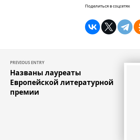
Поделиться в соцсетях
Навигация
PREVIOUS ENTRY
по
Названы лауреаты
записям
Европейской литературной
премии