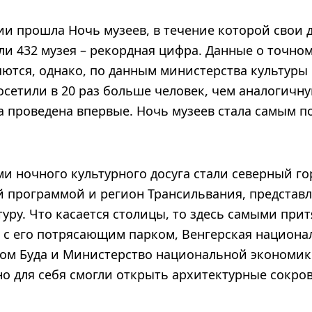
ии прошла Ночь музеев, в течение которой свои 
и 432 музея – рекордная цифра. Данные о точно
ются, однако, по данным министерства культуры 
осетили в 20 раз больше человек, чем аналогичн
ла проведена впервые. Ночь музеев стала самым 
ми ночного культурного досуга стали северный гор
й программой и регион Трансильвания, предста
туру. Что касается столицы, то здесь самыми при
 с его потрясающим парком, Венгерская национал
ом Буда и Министерство национальной экономик
о для себя смогли открыть архитектурные сокро