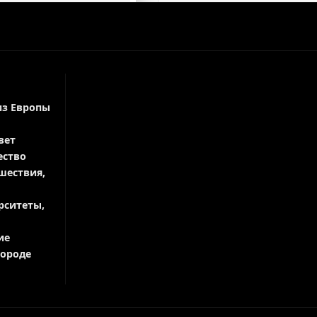
из Европы
вет
ество
шествия,
рситеты,
ие
городе