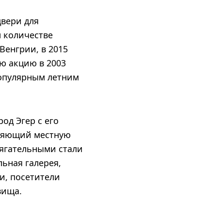
двери для
м количестве
Венгрии, в 2015
ую акцию в 2003
популярным летним
од Эгер с его
вляющий местную
тягательными стали
ьная галерея,
и, посетители
вища.