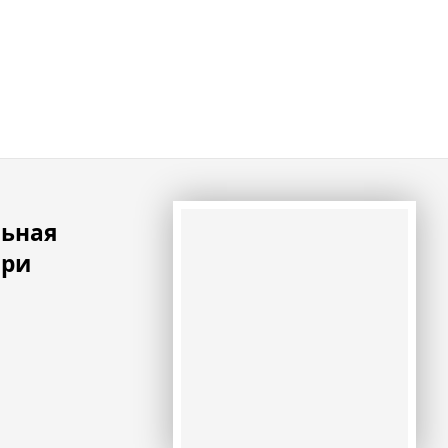
льная
при