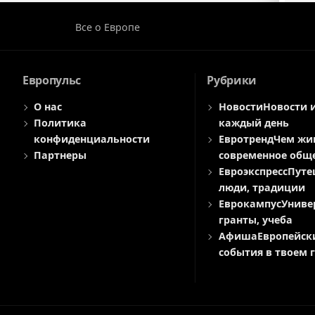
Все о Европе
Европульс
Рубрики
О нас
Новости
Новости 
Политика
каждый день
конфиденциальности
Евротренд
Чем жи
Партнеры
современное общ
Евроэкспресс
Путе
люди, традиции
Еврокампус
Униве
гранты, учеба
Афиша
Европейск
события в твоем 