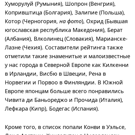
Хуморулуй (Румыния), Шопрон (Венгрия),
Копривштица (Болгария), Залипие (Польша),
Котор (Черногория,
на фото
), Охрид (Бывшая
югославская республика Македония), Берат
(Албания), Влколинец (Словакия), Марианске-
Лазне (Чехия). Составители рейтинга также
отметили такие знаменитые и малоизвестные
у нас города в Северной Европе как Килкенни
в Ирландии, Висбю в Швеции, Рена в
Норвегии и Порвоо в Финляндии. В Южной
Европе японцам больше всего понравились
Чивита ди Баньореджо и Прочида (Италия),
Лефкара (Кипр), Бодегас (Испания).
Кроме того, в список попали Конви в Уэльсе,