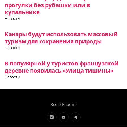
прогулки без рубашки или в
купальнике
Новости
Канары будут использовать массовый
туризм для сохранения природы
Новости
В популярной у туристов французской
деревне появилась «Улица тишины»
Новости
Все о Европе
Элемент
Элемент
Элемент