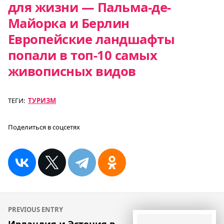
для жизни — Пальма-де-
Майорка и Берлин
Европейские ландшафты
попали в топ-10 самых
живописных видов
ТЕГИ:
ТУРИЗМ
Поделиться в соцсетях
Навигация
PREVIOUS ENTRY
по
Ирландия и Эстония в