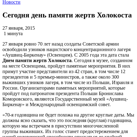
Новости
Сегодня день памяти жертв Холокоста
27 января, 2015
1 минута
27 января ровно 70 лет назад солдаты Советской армии
освободили узников нацистского концентрационного лагеря
«Аушвиц-Биркенау» (Освенцим). С 2005 года эта дата стала
Днем памяти жертв Холокоста
. Сегодня в музее, созданном
на месте Освенцима, пройдут памятные мероприятия. В них
примут участие представители из 42 стран, в том числе 12
президентов и 5 премьер-министров, а также около 300
выживших узников лагеря, в том числе из Польши, Израиля и
России. Организаторами памятных мероприятий, которые
пройдут под патронатом президента Польши Бронислава
Коморовского, являются Государственный музей «Аушвиц-
Биркенау» и Международный освенцимский совет.
«70-я годовщина не будет похожа на другие круглые даты. Мы
должны ясно сказать, что это последняя (круглая) годовщина,
которую мы встречаем в присутствии многочисленной
группы выживших. Их голос станет предостережением для
нашей человеческой способности опускаться до крайней