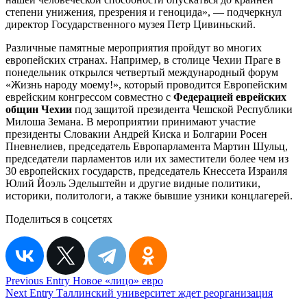
степени унижения, презрения и геноцида», — подчеркнул
директор Государственного музея Петр Цивиньский.
Различные памятные мероприятия пройдут во многих
европейских странах. Например, в столице Чехии Праге в
понедельник открылся четвертый международный форум
«Жизнь народу моему!», который проводится Европейским
еврейским конгрессом совместно с
Федерацией еврейских
общин Чехии
под защитой президента Чешской Республики
Милоша Земана. В мероприятии принимают участие
президенты Словакии Андрей Киска и Болгарии Росен
Пневнелиев, председатель Европарламента Мартин Шульц,
председатели парламентов или их заместители более чем из
30 европейских государств, председатель Кнессета Израиля
Юлий Йоэль Эдельштейн и другие видные политики,
историки, политологи, а также бывшие узники концлагерей.
Поделиться в соцсетях
Навигация
Previous Entry
Новое «лицо» евро
Next Entry
Таллинский университет ждет реорганизация
по