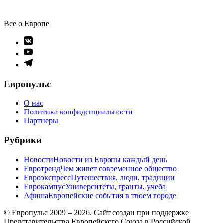
записям
Все о Европе
Элемент
меню
Элемент
меню
Элемент
меню
Европульс
О нас
Политика конфиденциальности
Партнеры
Рубрики
Новости
Новости из Европы каждый день
Евротренд
Чем живет современное общество
Евроэкспресс
Путешествия, люди, традиции
Еврокампус
Университеты, гранты, учеба
Афиша
Европейские события в твоем городе
© Европульс 2009 – 2026. Сайт создан при поддержке
Представительства Европейского Союза в Российской