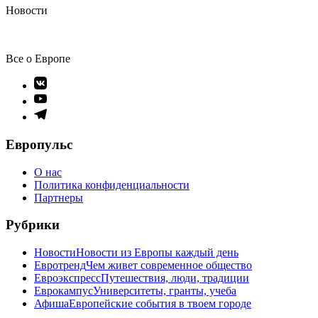
Новости
Все о Европе
Элемент
меню
Элемент
меню
Элемент
меню
Европульс
О нас
Политика конфиденциальности
Партнеры
Рубрики
Новости
Новости из Европы каждый день
Евротренд
Чем живет современное общество
Евроэкспресс
Путешествия, люди, традиции
Еврокампус
Университеты, гранты, учеба
Афиша
Европейские события в твоем городе