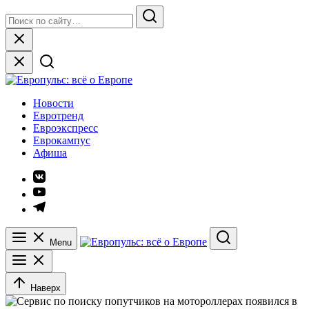
Skip
Search
to
for:
Search
content
Close
Европульс: всё о Европе
Новости
Евротренд
Евроэкспресс
Еврокампус
Афиша
Элемент
меню
Элемент
меню
Элемент
меню
Menu
Search
Наверх