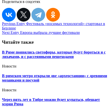
Поделиться в соцсетях
Навигация
Previous Entry
Фестиваль «носимых технологий» стартовал в
Берлине
по
Next Entry
Европа выбрала лучшие фестивали
записям
Читайте также
В Риме появились светофоры, которые будут бороться и с
лихачами, и с рассеянными пешеходами
Новости
В римском метро открыли две «археостанции» с древними
мозаиками и посудой
Новости
Через пять лет в Тибре можно будет купаться, обещает
мэрия Рима