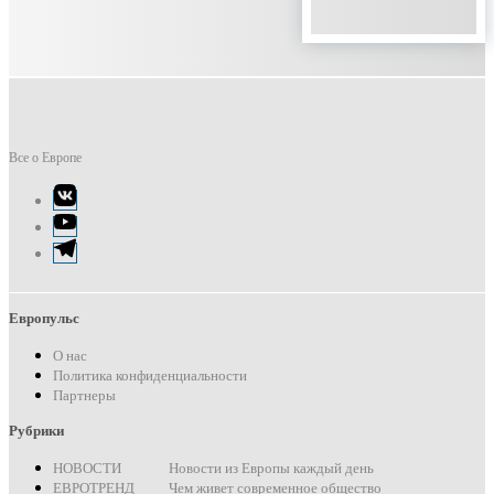
Все о Европе
Элемент
меню
Элемент
меню
Элемент
меню
Европульс
О нас
Политика конфиденциальности
Партнеры
Рубрики
НОВОСТИ
Новости из Европы каждый день
ЕВРОТРЕНД
Чем живет современное общество