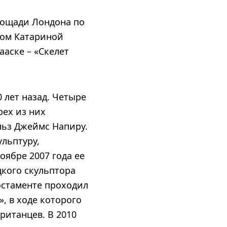
лощади Лондона по
ром Катариной
ааске – «Скелет
 лет назад. Четыре
рех из них
льз Джеймс Напиру.
ульптуру,
ябре 2007 года ее
цкого скульптора
постаменте проходил
, в ходе которого
ританцев. В 2010