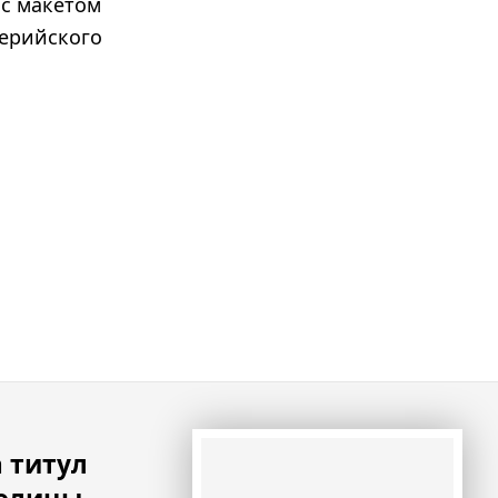
 с макетом
герийского
 титул