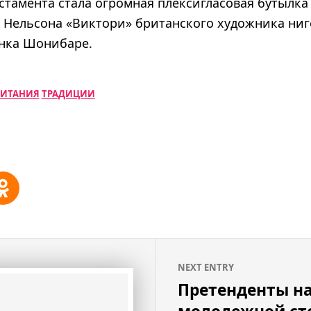
стамента стала огромная плексигласовая бутылка
 Нельсона «Виктори» британского художника ни
нка Шонибаре.
РИТАНИЯ
ТРАДИЦИИ
NEXT ENTRY
Претенденты на