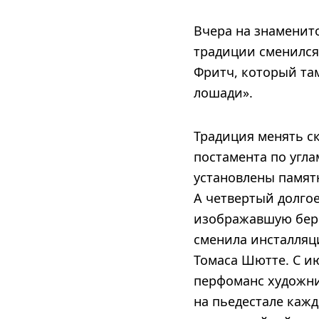
Вчера на знаменит
традиции сменился 
Фритч, который там
лошади».
Традиция менять ск
постамента по угла
установлены памятн
А четвертый долгое
изображавшую бере
сменила инсталляц
Томаса Шютте. С ию
перфоманс художни
на пьедестале кажд