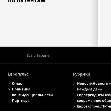
по патентам
Все о Европе
Европульс
Рубрики
О нас
Новости
Новости 
Политика
каждый день
конфиденциальности
Евротренд
Чем жи
Партнеры
современное общ
Евроэкспресс
Путе