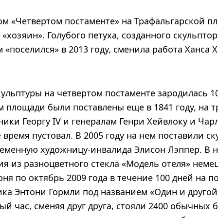
ом «Четвертом постаменте» на Трафальгарской п
«хозяин». Голубого петуха, созданного скульпто
 «поселился» в 2013 году, сменила работа Ханса Х
ульптуры на четвертом постаменте зародилась 10
м площади были поставлены еще в 1841 году, на т
ики Георгу IV и генералам Генри Хейвлоку и Чар
 время пустовал. В 2005 году на нем поставили ск
менную художницу-инвалида Элисон Лэппер. В но
ия из разноцветного стекла «Модель отеля» неме
ня по октябрь 2009 года в течение 100 дней на 
ка Энтони Гормли под названием «Один и другой»
ый час, сменяя друг друга, стояли 2400 обычных б