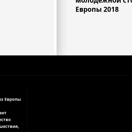
молодежной с
Европы 2018
из Европы
вет
ество
шествия,