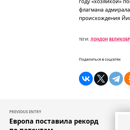
году «хозяйкой» по
флагмана адмирала
происхождения Йи
ТЕГИ:
ЛОНДОН
ВЕЛИКОБ
Поделиться в соцсетях
Навигация
PREVIOUS ENTRY
по
Европа поставила рекорд
записям