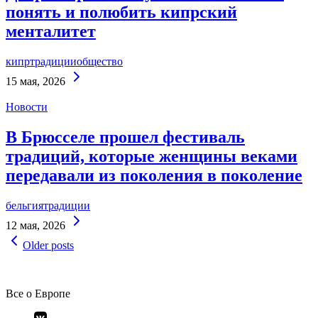
понять и полюбить кипрский
менталитет
кипр
традиции
общество
Continue
15 мая, 2026
Reading
Новости
В Брюсселе прошел фестиваль
традиций, которые женщины веками
передавали из поколения в поколение
бельгия
традиции
Continue
12 мая, 2026
Reading
Навигация
Older posts
по
записям
Все о Европе
Элемент