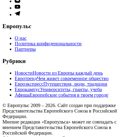
меню
Элемент
меню
Элемент
меню
Европульс
О нас
Политика конфиденциальности
Партнеры
Рубрики
Новости
Новости из Европы каждый день
Евротренд
Чем живет современное общество
Евроэкспресс
Путешествия, люди, традиции
Еврокампус
Университеты, гранты, учеба
Афиша
Европейские события в твоем городе
© Европульс 2009 – 2026. Сайт создан при поддержке
Представительства Европейского Союза в Российской
Федерации.
Мнение редакции «Европульса» может не совпадать с
мнением Представительства Европейского Союза в
Российской Федерации.